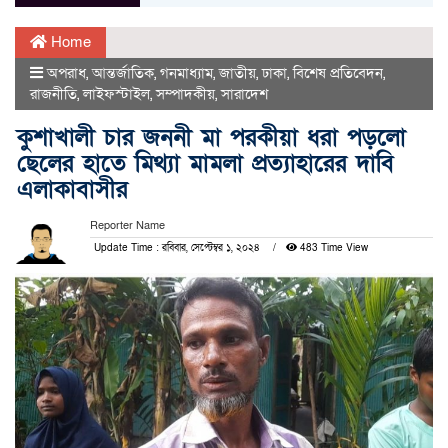
Home
অপরাধ
,
আন্তর্জাতিক
,
গনমাধ্যাম
,
জাতীয়
,
ঢাকা
,
বিশেষ প্রতিবেদন
,
রাজনীতি
,
লাইফস্টাইল
,
সম্পাদকীয়
,
সারাদেশ
কুশাখালী চার জননী মা পরকীয়া ধরা পড়লো
ছেলের হাতে মিথ্যা মামলা প্রত্যাহারের দাবি
এলাকাবাসীর
Reporter Name
Update Time : রবিবার, সেপ্টেম্বর ১, ২০২৪
483 Time View