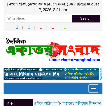
| ২৩শে শ্রাবণ, ১৪৩৩ বঙ্গাব্দ |২৪শে সফর, ১৪৪৮ হিজরি August
7, 2026, 2:21 am
Search
Toggle
naviga
Title :
ছাত্রীকে অশ্লীল বার্তা- পাঠানোর অভিযোগ শিক্ষকের বিরুদ্ধে; প্