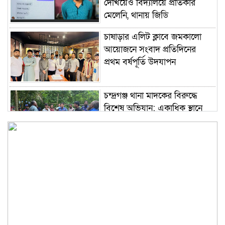
দেখিয়েও বিদ্যালয়ে প্রতিকার
মেলেনি, থানায় জিডি
চাষাড়ার এলিট ক্লাবে জমকালো
আয়োজনে সংবাদ প্রতিদিনের
প্রথম বর্ষপূর্তি উদযাপন
চন্দ্রগঞ্জ থানা মাদকের বিরুদ্ধে
বিশেষ অভিযান: একাধিক স্থানে
তল্লাশি, মাদক সেবনের সরঞ্জাম
উদ্ধার’ ও গ্রেফতার
কুশাখালী ইউনিয়ন যুবদলে কে
গতিশীল ও দক্ষ সংগঠন হিসে বে
গড়ে তোলার প্রত্যয় নিয়ে মাঠে
নেমেছেন ইব্রাহিম খলিল
বাংলাদেশ বঙ্গবন্ধু গেরিলা