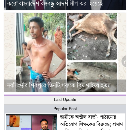
করে”বাংলাদেশ বঙ্গবন্ধু আদর্শ লীগ করা হয়েছে
নরসিংদীর শিবপুরে তিনটি গরুকে বিষ খাইয়ে হত্যা
Last Update
Popular Post
ছাত্রীকে অশ্লীল বার্তা- পাঠানোর
অভিযোগ শিক্ষকের বিরুদ্ধে; প্রমাণ