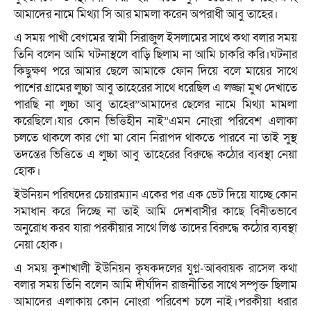
আমাদের নামে মিথ্যা সি আর মামলা করেন অপরাধী আবু তাহের।
এ সময় পাখী বেগমের স্বামী সিরাজুল ইসলামের সাথে কথা বলার সময়
তিনি বলেন আমি ঘটনাস্থলে বাড়ি ছিলাম না আমি চাকরি করি।ঘটনার
কিছুক্ষণ পরে আমার ছেলে আমাকে ফোন দিয়ে বলে মায়ের সাথে
পাশের গ্রামের লুচ্চা আবু তাহেরের সাথে ধরেছিল এ লজ্জা মুখ দেখাতে
পারছি না লুচ্চা আবু তাহের”আমাদের ছেলের নামে মিথ্যা মামলা
করেছিলে।যার কোন ভিত্তিহীন নাই”এমন নোংরা পরিবেশ এলাকা
চলতে থাকলে কার গো মা বোন নিরাপদ থাকতে পারবে না তাই সুস্থ
তদন্তের ভিত্তিতে এ লুচ্চা আবু তাহেরের বিরুদ্ধে কঠোর ব্যবস্থা নেয়া
হোক।
ইউনিয়ন পরিষদের চেয়ারম্যান একের পর এক ডেট দিয়ে যাচ্ছে কোন
সমাধান করে দিচ্ছে না তাই আমি দেশবাসীর কাছে বিনীতভাবে
অনুরোধ করব যারা পরকীয়ার সাথে লিপ্ত তাদের বিরুদ্ধে কঠোর ব্যবস্থা
নেয়া হোক।
এ সময় কুশাখালী ইউনিয়ন কৃষকদলের যুগ্ন-আব্বায়ক রাসেল কথা
বলার সময় তিনি বলেন আমি দীর্ঘদিন রাজনীতির সাথে সম্পৃক্ত ছিলাম
আমাদের এলাকায় কোন নোংরা পরিবেশ চলে নাই।পরকীয়া ধরার