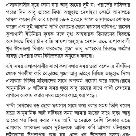
এলাকাবাসীর সূত্রে জানা যায় আবু তাহের দুই নং ওয়ার্ডের বাসিন্দার
পরের দিন আবু তাহের মিথ্যা অজুহাত দেখাইয়া কোর্টে আদালতে
মামলা করেন।সি আর মামলা ৬৮৬ ২০২৪ সালে আদালতের শোকজ
করেন এক দুই আসামি পাখি বেগমের ছেলে ফয়সাল রাকিব৩/ রাসেল
কুশাখালী ইউনিয়ন কৃষক দলে যুগ্ম আহবায়ক তিনজনের বিরুদ্ধে
আদালতে মিথ্যা চাঁদাবাজি মামলা অজুহাত দেখান এতে এলাকাবাসী
খুব উত্তেজনা বিরাজ করতেছে লুচ্চা আবু তাহেরের বিরুদ্ধে কঠোর
ব্যবস্থা নেওয়ার জন্য বিনীতভাবে অনুরোধ করবো।
এই সময় এলাকাবাসীর সাথে কথা বলার সময় তারা বলেন এ দীর্ঘদিন
থেকে পরকীয়া করি বেড়াচ্ছে লুচ্চা আবু তাহের বিভিন্ন অজুহাত দিয়ে
এলাকায় বিভিন্ন মহিলাদের সাথে অপকর্ম প্রয়োগ করে যাচ্ছে।রাত্রে
আনুমানিক ৮ ঘটিকার সময় লুচ্চা আবু তাহের সাথে পাখী বেগমের
বাগানে আকাম করার সময় ছেলের কাছে ধরা পড়ে।
পাখী বেগমের বড় ছেলে ফয়সাল সাথে কথা বলার সময় তিনি বলেন
রাত্রে আনুমানিক আট ঘটিকার সময় আমার মায়ের সাথে লুচ্চা আবু
তাহের পর কিয়া করার সময় আমি তাদেরকে দেখি চিৎকার এতে
এলাকার লোকজন আসে দুইজনকে আটক করি আসলে ঘটনাস্থলে
দুইজনকে উপস্থাপনা করা হয় এতে খুব উত্তেজনা চলছে।এবং