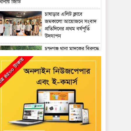
থানায় জিডি
চাষাড়ার এলিট ক্লাবে
জমকালো আয়োজনে সংবাদ
প্রতিদিনের প্রথম বর্ষপূর্তি
উদযাপন
চন্দ্রগঞ্জ থানা মাদকের বিরুদ্ধে
বিশেষ অভিযান: একাধিক
স্থানে তল্লাশি, মাদক সেবনের
সরঞ্জাম উদ্ধার’ ও গ্রেফতার
কুশাখালী ইউনিয়ন যুবদলে
কে গতিশীল ও দক্ষ সংগঠন
হিসে বে গড়ে তোলার প্রত্যয়
নিয়ে মাঠে নেমেছেন ইব্রাহিম
খলিল
বাংলাদেশ বঙ্গবন্ধু গেরিলা