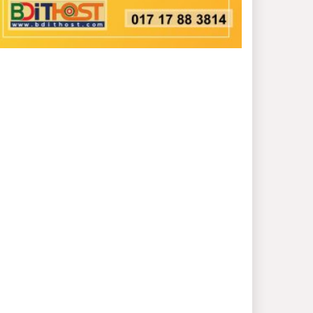
সংগঠনের নাম করণ পরিবর্তন
করে”বাংলাদেশ বঙ্গবন্ধু
আদর্শ লীগ করা হয়েছে
নরসিংদীর শিবপুরে তিনটি
গরুকে বিষ খাইয়ে হত্যা
দলে দুর্দিনে আওয়ামী লীগকে
শক্তিশালী করতে দেশব্যাপী
আলোচনায় সুনামগঞ্জের
পরিচিত মুখ আবু বক্কর ছিদ্দিক (এভি ভাই)
গণপূর্তের নির্বাহী প্রকৌশলী
তামজীদ এর বিরুদ্ধে দুর্নীতি
ও অনিয়মের অভিযোগ
বঙ্গবন্ধু গেরিলা সংগঠন’-এর