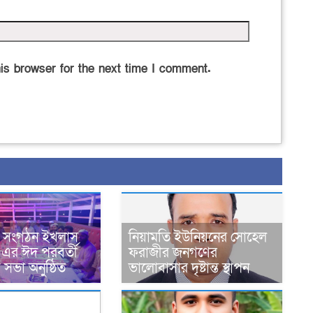
is browser for the next time I comment.
েবী সংগঠন ইখলাস
নিয়ামতি ইউনিয়নের সোহেল
 এর ঈদ পরবর্তী
ফরাজীর জনগণের
সভা অনুষ্ঠিত
ভালোবাসার দৃষ্টান্ত স্থাপন