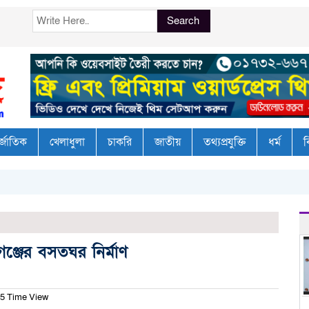
Search
র্জাতিক
খেলাধুলা
চাকরি
জাতীয়
তথ্যপ্রযুক্তি
ধর্ম
ব
গঞ্জের বসতঘর নির্মাণ
5 Time View