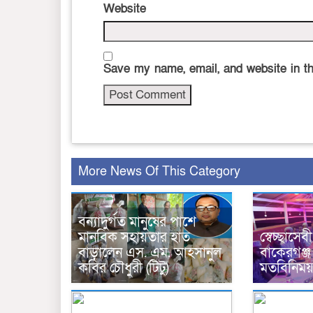
Website
Save my name, email, and website in th
More News Of This Category
বন্যাদুর্গত মানুষের পাশে
মানবিক সহায়তার হাত
স্বেচ্ছাস
বাড়ালেন এস. এম. আহসানুল
বাকেরগঞ্জ
কবির চৌধুরী (টিটু)
মতবিনিময় 