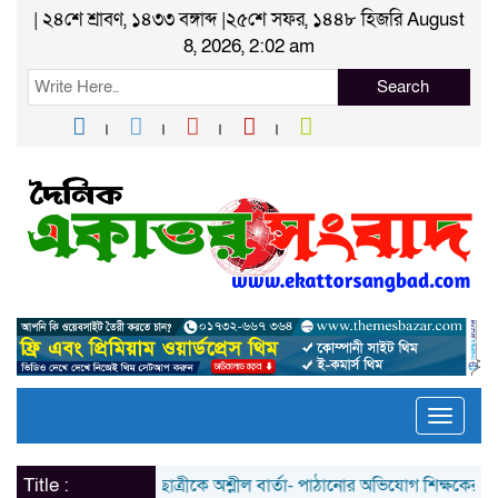
| ২৪শে শ্রাবণ, ১৪৩৩ বঙ্গাব্দ |২৫শে সফর, ১৪৪৮ হিজরি August
8, 2026, 2:02 am
Search
Toggle
naviga
Title :
ছাত্রীকে অশ্লীল বার্তা- পাঠানোর অভিযোগ শিক্ষকের বিরুদ্ধে; প্