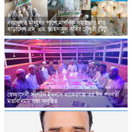
বন্যাদুর্গত মানুষের পাশে মানবিক সহায়তার হাত
বাড়ালেন এস. এম. আহসানুল কবির চৌধুরী (টিটু)
স্বেচ্ছাসেবী সংগঠন ইখলাস বাকেরগঞ্জ এর ঈদ পরবর্তী
মতবিনিময় সভা অনুষ্ঠিত