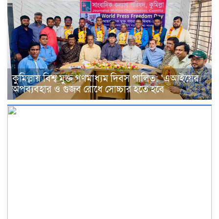
কুমিল্লায় বিশ্ব মুক্ত গণমাধ্যম দিবস পালিত: ‘এআইয়ের
অপব্যবহার ও গুজব রোধে সোচ্চার হতে হবে