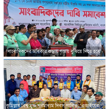
‘সাংবাদিকদের অধিকার কড়ায় গণ্ডায় বুঝিয়ে দিতে হবে’
কুমিল্লায় বিশ্ব মুক্ত গণমাধ্যম দিবস পালিত: ‘এআইয়ের