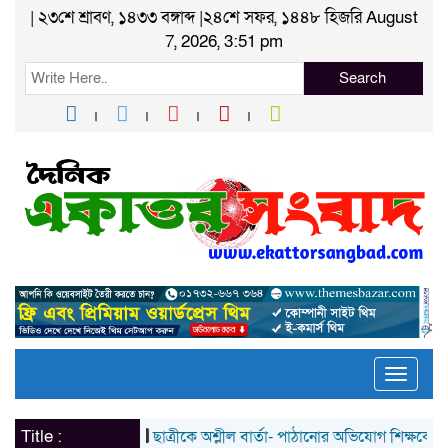
| ২৩শে শ্রাবণ, ১৪৩৩ বঙ্গাব্দ |২৪শে সফর, ১৪৪৮ হিজরি August
7, 2026, 3:51 pm
Search
Toggle
naviga
Title :
ছাত্রীকে অশ্লীল বার্তা- পাঠানোর অভিযোগ শিক্ষকের বিরুদ্ধ