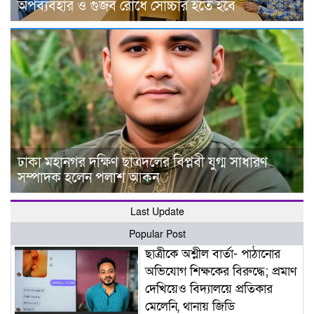
অপব্যবহার ও গুজব রোধে সোচ্চার হতে হবে
ঢাকা মহানগর দক্ষিণ ছাত্রদলের বিপ্লবী যুগ্ম সাধারণ
সম্পাদক হলেন পলাশ আকন
Last Update
Popular Post
ছাত্রীকে অশ্লীল বার্তা- পাঠানোর
অভিযোগ শিক্ষকের বিরুদ্ধে; প্রমাণ
দেখিয়েও বিদ্যালয়ে প্রতিকার
মেলেনি, থানায় জিডি