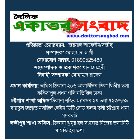
প্রতিষ্ঠাতা চেয়ারম্যান জননেতা
আয়মান হোসেন অপুর কঠোর
নির্দেশনা
যমুনায় আজ রাজনৈতিক নেতাদের
সঙ্গে প্রধানমন্ত্রীর সৌজন্য সাক্ষাৎ,
প্রতিষ্ঠাতা চেয়ারম্যান:
জয়নাল আবেদীন(সজীব)
জাতীয় ঐক্যের বার্তা নিয়ে তারেক
সম্পাদক:
মোহাম্মদ আলী
রহমান
যোগাযোগ নাম্বার:
01890525480
সহসম্পাদক ও প্রকাশক:
খান মেহেদী
নিবাহী সম্পাদক"
মোহাম্মদ রাসেল
প্রধান কার্যালয়:
অফিস ঠিকানা ২০৬ আলাউদ্দিন ভিলা দ্বিতীয় তলা
ফকিরাপুল প্রথম গলি মতিঝিল ঢাকা
চট্টগ্রাম শাখা অফিস:
ঠিকানা নজির ম্যানসন ২য় তলা ৭২৩/৭৬৯
বায়তুল জান্নাত মসজিদ লেইন ডিটি রোড কদম তলী চট্টগ্রাম থানা
সদরঘাট
লক্ষীপুর শাখা অফিস
: ঠিকানা ঝুমুর হল সংক্রান্ত নিজের তলা,নিউ
মার্কেট ২য় তলা