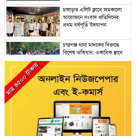
চাষাড়ার এলিট ক্লাবে জমকালো
আয়োজনে সংবাদ প্রতিদিনের
প্রথম বর্ষপূর্তি উদযাপন
চন্দ্রগঞ্জ থানা মাদকের বিরুদ্ধে
বিশেষ অভিযান: একাধিক স্থানে
তল্লাশি, মাদক সেবনের সরঞ্জাম
উদ্ধার’ ও গ্রেফতার
কুশাখালী ইউনিয়ন যুবদলে কে
গতিশীল ও দক্ষ সংগঠন হিসে বে
গড়ে তোলার প্রত্যয় নিয়ে মাঠে
নেমেছেন ইব্রাহিম খলিল
বাংলাদেশ বঙ্গবন্ধু গেরিলা
সংগঠনের নাম করণ পরিবর্তন
করে”বাংলাদেশ বঙ্গবন্ধু আদর্শ লীগ