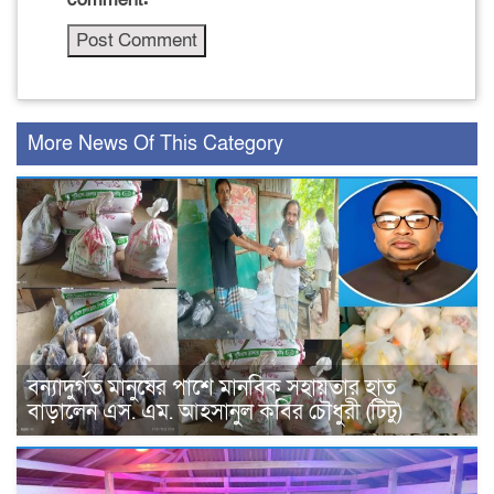
More News Of This Category
বন্যাদুর্গত মানুষের পাশে মানবিক সহায়তার হাত
বাড়ালেন এস. এম. আহসানুল কবির চৌধুরী (টিটু)