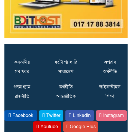
করা হয়েছে
নরসিংদীর শিবপুরে তিনটি গরুকে
বিষ খাইয়ে হত্যা
দলে দুর্দিনে আওয়ামী লীগকে
কনভার্টার
ফটো গ্যালারি
অপরাধ
শক্তিশালী করতে দেশব্যাপী
সব খবর
সারাদেশ
অর্থনীতি
আলোচনায় সুনামগঞ্জের পরিচিত
মুখ আবু বক্কর ছিদ্দিক (এভি ভাই)
গনমাধ্যাম
অর্থনীতি
লাইফস্টাইল
রাজনীতি
আন্তর্জাতিক
শিক্ষা
গণপূর্তের নির্বাহী প্রকৌশলী
তামজীদ এর বিরুদ্ধে দুর্নীতি ও
অনিয়মের অভিযোগ
Facebook
Twitter
Linkedin
Instagram
Youtube
Google Plus
বঙ্গবন্ধু গেরিলা সংগঠন’-এর