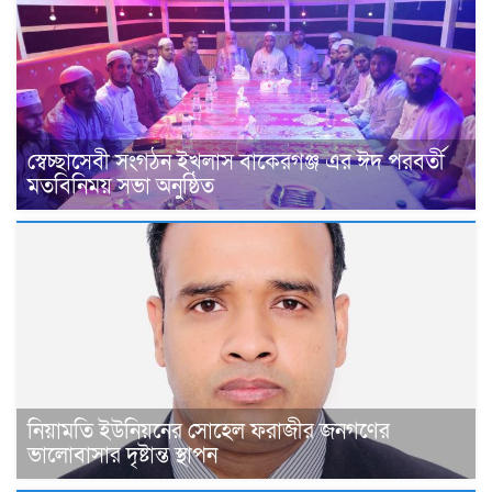
স্বেচ্ছাসেবী সংগঠন ইখলাস বাকেরগঞ্জ এর ঈদ পরবর্তী
মতবিনিময় সভা অনুষ্ঠিত
নিয়ামতি ইউনিয়নের সোহেল ফরাজীর জনগণের
ভালোবাসার দৃষ্টান্ত স্থাপন