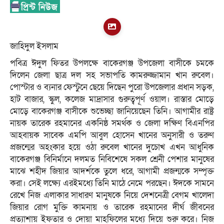
জাহিদুল ইসলাম
পবিত্র ঈদুল ফিতর উপলক্ষে বাকেরগঞ্জ উপজেলা বাসীকে চমকে
দিলেন জেলা ছাত্র দল সহ সভাপতি কামরুজ্জামান খান রুবেল।
পোস্টার ও ব্যনার ফেস্টুনে ছেয়ে দিছেন পুরো উপজেলার প্রধান সড়ক,
হাট বাজার, স্কুল, কলেজ মাদ্রাসার গুরুত্বপূর্ণ ওয়াল। রাস্তার মোড়ে
মোড়ে বাকেরগঞ্জ বাসীকে শুভেচ্ছা জানিয়েছেন তিনি। আগামীর রাষ্ট্র
নায়ক তারেক রহমানের একনিষ্ঠ সমর্থক ও জেলা দক্ষিণ বিএনপির
আহবায়ক সাবেক এমপি আবুল হোসেন খানের অনুসারী ও তরুণ
প্রজন্মের অহংকার হয়ে ওঠা রুবেল খানের দুচোখ এখন আধুনিক
বাকেরগঞ্জ বিনির্মানে দলমত নিবিশেষে সকল শ্রেনী পেশার মানুষের
মাঝে শহীদ জিয়ার আদর্শকে তুলে ধরে, আগামী প্রজন্মকে সম্পৃক্ত
করা। সেই লক্ষ্যে এরইমধ্যে তিনি মাঠে নেমে পরছেন। ঈদকে সামনে
রেখে নিজ এলাকার সাধারণ মানুষকে নিয়ে দেশনেত্রী বেগম খালেদা
জিয়ার রোগ মুক্তি কামনায় ও তারেক রহমানের দীর্ঘ জীবনের
প্রত্যাশায় ইফতার ও দোয়া মাহফিলের মধ্যে দিয়ে শুরু করে। নিজ