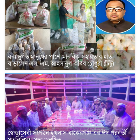
বন্যাদুর্গত মানুষের পাশে মানবিক সহায়তার হাত
বাড়ালেন এস. এম. আহসানুল কবির চৌধুরী (টিটু)
স্বেচ্ছাসেবী সংগঠন ইখলাস বাকেরগঞ্জ এর ঈদ পরবর্তী