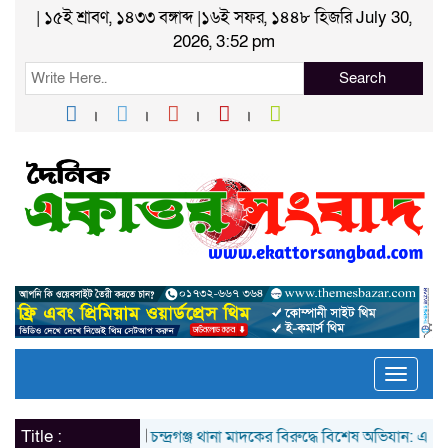
| ১৫ই শ্রাবণ, ১৪৩৩ বঙ্গাব্দ |১৬ই সফর, ১৪৪৮ হিজরি July 30,
2026, 3:52 pm
Search
Toggle
naviga
Title :
চন্দ্রগঞ্জ থানা মাদকের বিরুদ্ধে বিশেষ অভিযান: একাধিক স্থান