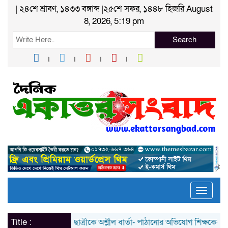
| ২৪শে শ্রাবণ, ১৪৩৩ বঙ্গাব্দ |২৫শে সফর, ১৪৪৮ হিজরি August
8, 2026, 5:19 pm
Search
Toggle
naviga
Title :
ছাত্রীকে অশ্লীল বার্তা- পাঠানোর অভিযোগ শিক্ষকের বিরুদ্ধে; প্