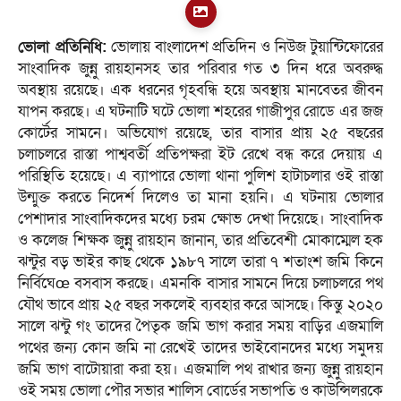
ভোলা প্রতিনিধি:
ভোলায় বাংলাদেশ প্রতিদিন ও নিউজ টুয়ান্টিফোরের
সাংবাদিক জুন্নু রায়হানসহ তার পরিবার গত ৩ দিন ধরে অবরুদ্ধ
অবস্থায় রয়েছে। এক ধরনের গৃহবন্ধি হয়ে অবস্থায় মানবেতর জীবন
যাপন করছে। এ ঘটনাটি ঘটে ভোলা শহরের গাজীপুর রোডে এর জজ
কোর্টের সামনে। অভিযোগ রয়েছে, তার বাসার প্রায় ২৫ বছরের
চলাচলরে রাস্তা পাশ্ববর্তী প্রতিপক্ষরা ইট রেখে বন্ধ করে দেয়ায় এ
পরিস্থিতি হয়েছে। এ ব্যাপারে ভোলা থানা পুলিশ হাটাচলার ওই রাস্তা
উন্মুক্ত করতে নিদের্শ দিলেও তা মানা হয়নি। এ ঘটনায় ভোলার
পেশাদার সাংবাদিকদের মধ্যে চরম ক্ষোভ দেখা দিয়েছে। সাংবাদিক
ও কলেজ শিক্ষক জুন্নু রায়হান জানান, তার প্রতিবেশী মোকাম্মেল হক
ঝন্টুর বড় ভাইর কাছ থেকে ১৯৮৭ সালে তারা ৭ শতাংশ জমি কিনে
নির্বিঘেœ বসবাস করছে। এমনকি বাসার সামনে দিয়ে চলাচলরে পথ
যৌথ ভাবে প্রায় ২৫ বছর সকলেই ব্যবহার করে আসছে। কিন্তু ২০২০
সালে ঝন্টু গং তাদের পৈতৃক জমি ভাগ করার সময় বাড়ির এজমালি
পথের জন্য কোন জমি না রেখেই তাদের ভাইবোনদের মধ্যে সমুদয়
জমি ভাগ বাটোয়ারা করা হয়। এজমালি পথ রাখার জন্য জুন্নু রায়হান
ওই সময় ভোলা পৌর সভার শালিস বোর্ডের সভাপতি ও কাউন্সিলরকে