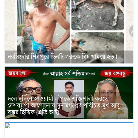
নরসিংদীর শিবপুরে তিনটি গরুকে বিষ খাইয়ে হত্যা
দলে দুর্দিনে আওয়ামী লীগকে শক্তিশালী করতে
দেশব্যাপী আলোচনায় সুনামগঞ্জের পরিচিত মুখ আবু
বক্কর ছিদ্দিক (এভি ভাই)