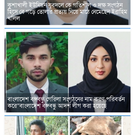
কুশাখালী ইউনিয়ন যুবদলে কে গতিশীল ও দক্ষ সংগঠন
হিসে বে গড়ে তোলার প্রত্যয় নিয়ে মাঠে নেমেছেন ইব্রাহিম
খলিল
বাংলাদেশ বঙ্গবন্ধু গেরিলা সংগঠনের নাম করণ পরিবর্তন
করে”বাংলাদেশ বঙ্গবন্ধু আদর্শ লীগ করা হয়েছে