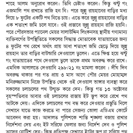
শাহে আলম অনুরোধ করেন। তিনি চেষ্টাও করেন। কিন্তু ঝন্টু গং
এজমালি পথ রাখতে রাজি হন নি। পরে জুন্নু রায়হানের বাড়ির মধ্য
দিয়ে ৮ ফুটের একটি পথ নিতে চায়। এতে করে জুন্নু রায়হানের বাড়ির
এক শতাংশ জমি চলে যাবে। ওই প্রস্তাবে জুন্নু রায়হান রাজি হয়নি।
পরে পৌরসভার প্যানেল মেয়র সালাউদ্দিন লিংকনসহ স্থানীয় গণ্যমান্য
ব্যক্তিবর্গের উপস্থিতিতে সকলের সিদ্ধান্ত মোতাবেক যাতায়াতের জন্য
৪ ফুটের পথ রেখে অর্থাৎ প্রায় আধা শতাংশ জমি ছেড়ে দিয়ে জুন্নু
রায়হান তার বাড়ির বাউন্ডারি দেওয়ালে তুলেন। এতে ক্ষিপ্ত হয়ে ঝন্টু
গং যাতায়াতের পথে দেওয়াল তুলে তাকে প্রথম অবরুদ্ধ করে রাখে।
এমনিক আলালতে দেওয়ানি ২৯৮/২১ নং মামলা করেন । র্দীঘ দিন
অবরুদ্ধ থাকার পর গত প্রায় ৩ মাস আগে পৌর মেয়র মোহাম্মদ
মনিরুজ্জামান নিজে উপস্থিত থেকে ওই দেওয়াল ভাঙ্গার ব্যবস্থা করে
সকলের চলাচলের পথ উন্মুক্ত করে দেন। কিন্তু গত ১৩ অক্টোবর
বৃহস্পতিবার আবার ওই চলাচলের রাস্তায় ইট স্তুপ করে রেখে পথ
আটকে দেয়। এদিকে চলাচলের পথ বন্ধ করে দেওয়ার প্রস্তুতি নিলে
সেখানে যাতে কাজ করতে না পারে সেজন্য ভোলা এডিএম কোর্টে
আবেদন করা হয়। আদালত পুলিশকে শান্তি শৃঙ্খলা বজায় রাখার
নির্দেশনা দেয় এবং ইট সরিফে ফেলার জন্য নির্দেশ দেন ও পুলিশ
তাদের নোটিশ দেন। কিন্তু প্রতিপক্ষ সেখানে ইটের স্তুপ না সরিয়ে পথ