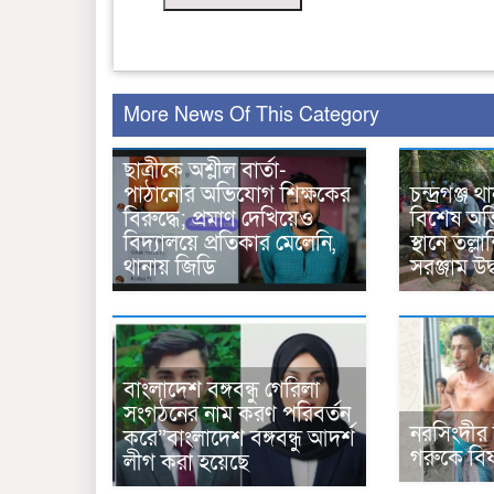
More News Of This Category
ছাত্রীকে অশ্লীল বার্তা-
পাঠানোর অভিযোগ শিক্ষকের
চন্দ্রগঞ্জ 
বিরুদ্ধে; প্রমাণ দেখিয়েও
বিশেষ অভ
বিদ্যালয়ে প্রতিকার মেলেনি,
স্থানে তল্
থানায় জিডি
সরঞ্জাম উদ
বাংলাদেশ বঙ্গবন্ধু গেরিলা
সংগঠনের নাম করণ পরিবর্তন
নরসিংদীর 
করে”বাংলাদেশ বঙ্গবন্ধু আদর্শ
গরুকে বিষ
লীগ করা হয়েছে