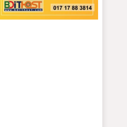
সংগঠনের নাম করণ পরিবর্তন
করে”বাংলাদেশ বঙ্গবন্ধু
আদর্শ লীগ করা হয়েছে
নরসিংদীর শিবপুরে তিনটি
গরুকে বিষ খাইয়ে হত্যা
দলে দুর্দিনে আওয়ামী লীগকে
শক্তিশালী করতে দেশব্যাপী
আলোচনায় সুনামগঞ্জের
পরিচিত মুখ আবু বক্কর
ছিদ্দিক (এভি ভাই)