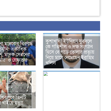
কুশাখালী ইউনিয়ন যুবদলে
থানা মাদকের বিরুদ্ধে
কে গতিশীল ও দক্ষ সংগঠন
িযান: একাধিক
হিসে বে গড়ে তোলার প্রত্যয়
লাশি, মাদক সেবনের
নিয়ে মাঠে নেমেছেন ইব্রাহিম
্ধার’ ও গ্রেফতার
খলিল
শিবপুরে তিনটি
 খাইয়ে হত্যা