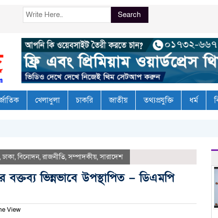
Search
র্জাতিক
খেলাধুলা
চাকরি
জাতীয়
তথ্যপ্রযুক্তি
ধর্ম
ব
ছাত্
,
ঢাকা
,
বিনোদন
,
রাজনীতি
,
সম্পাদকীয়
,
সারাদেশ
 বক্তব্য ভিন্নভাবে উপস্থাপিত – ডিএমপি
me View