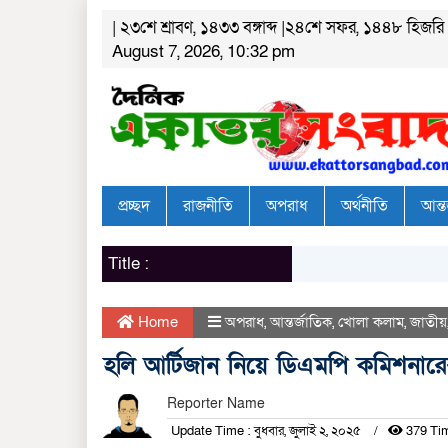
| ২৩শে শ্রাবণ, ১৪৩৩ বঙ্গাব্দ |২৪শে সফর, ১৪৪৮ হিজরি
August 7, 2026, 10:32 pm
প্রচ্ছদ
রাজনীতি
অপরাধ
অর্থনীতি
আন্ত
Title :
Home
অপরাধ
,
আন্তর্জাতিক
,
খোলা কলাম
,
জাতীয়
হলি আর্টিজান নিয়ে ডিএমপি কমিশনারের
Reporter Name
Update Time : বুধবার, জুলাই ২, ২০২৫
379 Ti