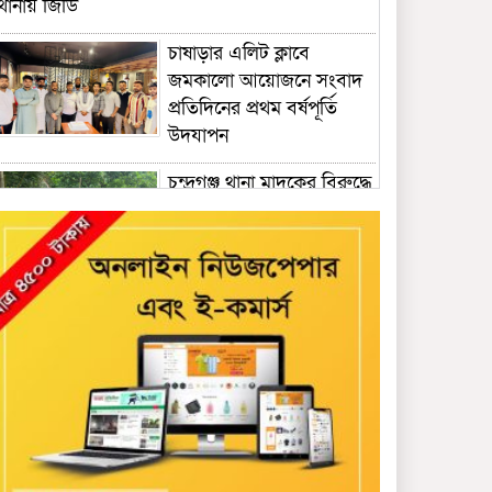
থানায় জিডি
চাষাড়ার এলিট ক্লাবে
জমকালো আয়োজনে সংবাদ
প্রতিদিনের প্রথম বর্ষপূর্তি
উদযাপন
চন্দ্রগঞ্জ থানা মাদকের বিরুদ্ধে
বিশেষ অভিযান: একাধিক
স্থানে তল্লাশি, মাদক সেবনের
সরঞ্জাম উদ্ধার’ ও গ্রেফতার
কুশাখালী ইউনিয়ন যুবদলে
কে গতিশীল ও দক্ষ সংগঠন
হিসে বে গড়ে তোলার প্রত্যয়
নিয়ে মাঠে নেমেছেন ইব্রাহিম
খলিল
বাংলাদেশ বঙ্গবন্ধু গেরিলা