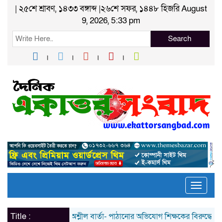
| ২৫শে শ্রাবণ, ১৪৩৩ বঙ্গাব্দ |২৬শে সফর, ১৪৪৮ হিজরি August
9, 2026, 5:33 pm
Search
Toggle
naviga
Title :
ছাত্রীকে অশ্লীল বার্তা- পাঠানোর অভিযোগ শিক্ষকের বিরুদ্ধে; প্রমাণ দে