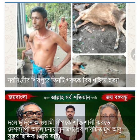
নরসিংদীর শিবপুরে তিনটি গরুকে বিষ খাইয়ে হত্যা
দলে দুর্দিনে আওয়ামী লীগকে শক্তিশালী করতে
দেশব্যাপী আলোচনায় সুনামগঞ্জের পরিচিত মুখ আবু
বক্কর ছিদ্দিক (এভি ভাই)