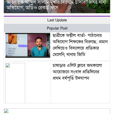
আহ্বায়ক আব্দুল সালাম মৃধার বিরুদ্ধে চাঁদাবাজিসহ নানা
অভিযোগ, অডিও রেকর্ড ফাঁস
Last Update
Popular Post
ছাত্রীকে অশ্লীল বার্তা- পাঠানোর
অভিযোগ শিক্ষকের বিরুদ্ধে; প্রমাণ
দেখিয়েও বিদ্যালয়ে প্রতিকার
মেলেনি, থানায় জিডি
চাষাড়ার এলিট ক্লাবে জমকালো
আয়োজনে সংবাদ প্রতিদিনের
প্রথম বর্ষপূর্তি উদযাপন