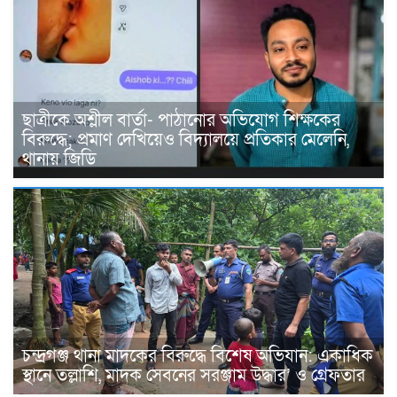
ছাত্রীকে অশ্লীল বার্তা- পাঠানোর অভিযোগ শিক্ষকের
বিরুদ্ধে; প্রমাণ দেখিয়েও বিদ্যালয়ে প্রতিকার মেলেনি,
থানায় জিডি
চন্দ্রগঞ্জ থানা মাদকের বিরুদ্ধে বিশেষ অভিযান: একাধিক
স্থানে তল্লাশি, মাদক সেবনের সরঞ্জাম উদ্ধার’ ও গ্রেফতার