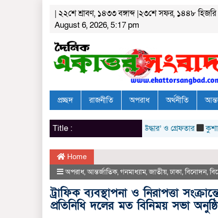
| ২২শে শ্রাবণ, ১৪৩৩ বঙ্গাব্দ |২৩শে সফর, ১৪৪৮ হিজরি
August 6, 2026, 5:17 pm
প্রচ্ছদ
রাজনীতি
অপরাধ
অর্থনীতি
আন্ত
Title :
াধিক স্থানে তল্লাশি, মাদক সেবনের সরঞ্জাম উদ্ধার’ ও গ্রেফতার
কুশাখালী ইউন
Home
অপরাধ
,
আন্তর্জাতিক
,
গনমাধ্যাম
,
জাতীয়
,
ঢাকা
,
বিনোদন
,
বি
ট্রাফিক ব্যবস্থাপনা ও নিরাপত্তা সংক্র
প্রতিনিধি দলের মত বিনিময় সভা অনুষ্ঠ