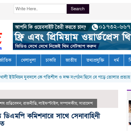
Search
র্জাতিক
খেলাধুলা
চাকরি
জাতীয়
তথ্যপ্রযুক্তি
ধর্ম
ব
িয়ন যুবদলে কে গতিশীল ও দক্ষ সংগঠন হিসে বে গড়ে তোলার প্রত্যয় নিয়ে মাঠ
শেষ প্রতিবেদন
,
রাজনীতি
,
লাইফস্টাইল
,
সম্পাদকীয়
,
সারাদেশ
ান্তে ডিএমপি কমিশনারে সাথে সেনাবাহিনী
িত