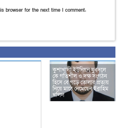
is browser for the next time I comment.
কুশাখালী ইউনিয়ন যুবদলে
কে গতিশীল ও দক্ষ সংগঠন
হিসে বে গড়ে তোলার প্রত্যয়
নিয়ে মাঠে নেমেছেন ইব্রাহিম
খলিল