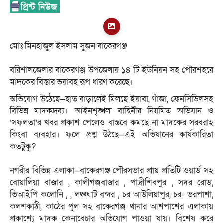
মোঃ মিনহাজুল ইসলাম সুজন বাকেরগঞ্জ
‎বরিশালজেলার বাকেরগঞ্জ উপজেলায় ১৪ টি ইউনিয়ন সহ পৌরশহরে
মাদকের বিস্তার ভয়াবহ রূপ ধারণ করেছে।
অভিযোগ উঠেছে—হাত বাড়ালেই মিলছে ইয়াবা, গাঁজা, ফেনসিডিলসহ
বিভিন্ন মাদকদ্রব্য। আইনশৃঙ্খলা বাহিনীর নিয়মিত অভিযান ও
‘সফলতা’র খবর প্রকাশ পেলেও বাস্তবে কমছে না মাদকের সরবরাহ
কিংবা ব্যবহার। ফলে প্রশ্ন উঠছে—এই অভিযানের কার্যকারিতা
কতটুকু?
‎নগরীর বিভিন্ন এলাকা—বাকেরগঞ্জ পৌরসভার প্রায় প্রতিটি ওয়ার্ড সহ
বোয়ালিয়া বাজার , কালীগঞ্জবাজার , পাদ্রীশিবপুর , সদর রোড,
ভিআইপি কলোনি , , লঞ্চঘাট বন্দর , চর আউলিয়াপুর, চর- ভরপাশা,
কলশকাঠী, কাঠের পুল সহ বাকেরগঞ্জ থানার আশপাশের এলাকায়
প্রকাশ্যে মাদক কেনাবেচার অভিযোগ পাওয়া যায়। বিশেষ করে