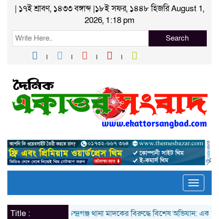
| ১৭ই শ্রাবণ, ১৪৩৩ বঙ্গাব্দ |১৮ই সফর, ১৪৪৮ হিজরি August 1,
2026, 1:18 pm
Search
Toggle
naviga
Title :
চন্দ্রগঞ্জ থানা মাদকের বিরুদ্ধে বিশেষ অভিযান: একাধিক স্থানে ত