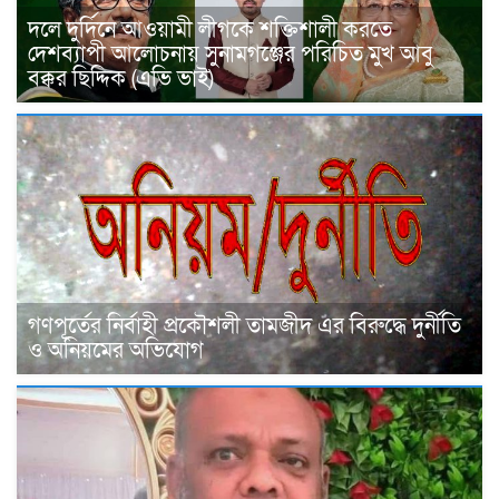
দলে দুর্দিনে আওয়ামী লীগকে শক্তিশালী করতে
দেশব্যাপী আলোচনায় সুনামগঞ্জের পরিচিত মুখ আবু
বক্কর ছিদ্দিক (এভি ভাই)
গণপূর্তের নির্বাহী প্রকৌশলী তামজীদ এর বিরুদ্ধে দুর্নীতি
ও অনিয়মের অভিযোগ