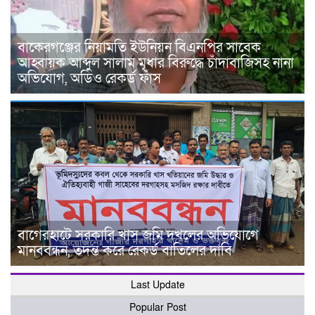
বাকেরগঞ্জের নিয়ামতি ইউনিয়ন বিএনপির সাবেক
আহ্বায়ক আব্দুল সালাম মৃধার বিরুদ্ধে চাঁদাবাজিসহ নানা
অভিযোগ, অডিও রেকর্ড ফাঁস
বাগেরহাটে সরকারি খাস জমি দখলের অভিযোগে
মানববন্ধন, তদন্ত করে রেকর্ড বাতিলের দাবি
Last Update
Popular Post