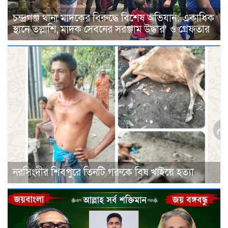
চন্দ্রগঞ্জ থানা মাদকের বিরুদ্ধে বিশেষ অভিযান: একাধিক
স্থানে তল্লাশি, মাদক সেবনের সরঞ্জাম উদ্ধার’ ও গ্রেফতার
নরসিংদীর শিবপুরে তিনটি গরুকে বিষ খাইয়ে হত্যা