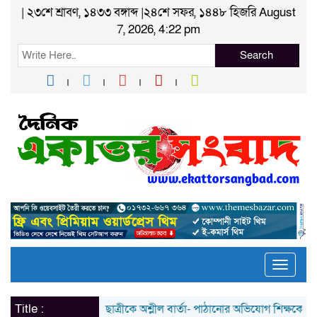
| ২৩শে শ্রাবণ, ১৪৩৩ বঙ্গাব্দ |২৪শে সফর, ১৪৪৮ হিজরি August
7, 2026, 4:22 pm
Search
Toggle
naviga
Title :
ছাত্রীকে অশ্লীল বার্তা- পাঠানোর অভিযোগ শিক্ষকের বিরুদ্ধে; প