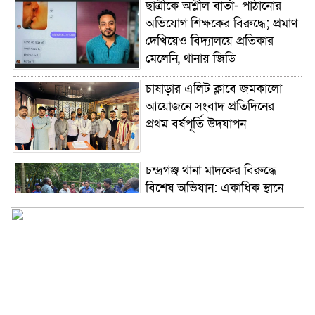
ছাত্রীকে অশ্লীল বার্তা- পাঠানোর
অভিযোগ শিক্ষকের বিরুদ্ধে; প্রমাণ
দেখিয়েও বিদ্যালয়ে প্রতিকার
মেলেনি, থানায় জিডি
চাষাড়ার এলিট ক্লাবে জমকালো
আয়োজনে সংবাদ প্রতিদিনের
প্রথম বর্ষপূর্তি উদযাপন
চন্দ্রগঞ্জ থানা মাদকের বিরুদ্ধে
বিশেষ অভিযান: একাধিক স্থানে
তল্লাশি, মাদক সেবনের সরঞ্জাম
উদ্ধার’ ও গ্রেফতার
কুশাখালী ইউনিয়ন যুবদলে কে
গতিশীল ও দক্ষ সংগঠন হিসে বে
গড়ে তোলার প্রত্যয় নিয়ে মাঠে
নেমেছেন ইব্রাহিম খলিল