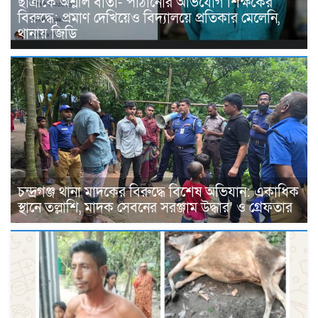
ছাত্রীকে অশ্লীল বার্তা- পাঠানোর অভিযোগ শিক্ষকের
বিরুদ্ধে; প্রমাণ দেখিয়েও বিদ্যালয়ে প্রতিকার মেলেনি,
থানায় জিডি
চন্দ্রগঞ্জ থানা মাদকের বিরুদ্ধে বিশেষ অভিযান: একাধিক
স্থানে তল্লাশি, মাদক সেবনের সরঞ্জাম উদ্ধার’ ও গ্রেফতার