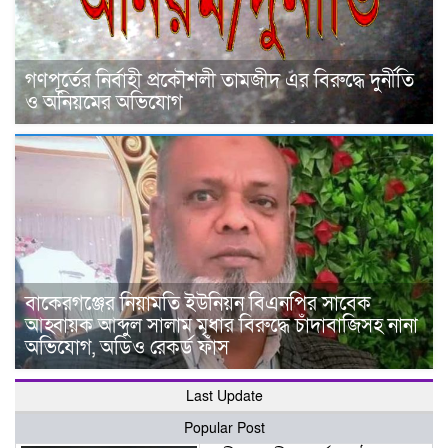
গণপূর্তের নির্বাহী প্রকৌশলী তামজীদ এর বিরুদ্ধে দুর্নীতি
ও অনিয়মের অভিযোগ
বাকেরগঞ্জের নিয়ামতি ইউনিয়ন বিএনপির সাবেক
আহ্বায়ক আব্দুল সালাম মৃধার বিরুদ্ধে চাঁদাবাজিসহ নানা
অভিযোগ, অডিও রেকর্ড ফাঁস
Last Update
Popular Post