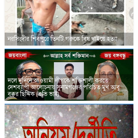
নরসিংদীর শিবপুরে তিনটি গরুকে বিষ খাইয়ে হত্যা
দলে দুর্দিনে আওয়ামী লীগকে শক্তিশালী করতে
দেশব্যাপী আলোচনায় সুনামগঞ্জের পরিচিত মুখ আবু
বক্কর ছিদ্দিক (এভি ভাই)